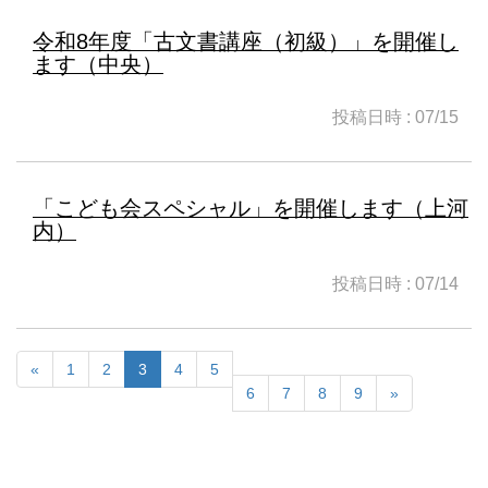
令和8年度「古文書講座（初級）」を開催し
ます（中央）
投稿日時 : 07/15
「こども会スペシャル」を開催します（上河
内）
投稿日時 : 07/14
«
1
2
3
4
5
6
7
8
9
»