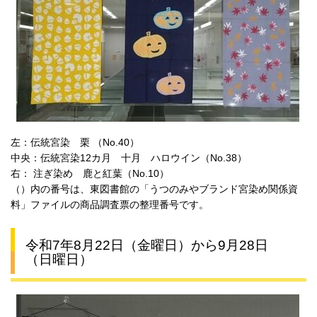
左：伝統宮染 栗 （No.40）
中央：伝統宮染12カ月 十月 ハロウイン（No.38）
右： 注ぎ染め 鹿と紅葉（No.10）
（）内の番号は、東図書館の「うつのみやブランド宮染め関係資
料」ファイルの商品調査票の整理番号です。
令和7年8月22日（金曜日）から9月28日
（日曜日）