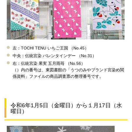
左：TOCHI TENU いちご王国 （No.45）
中央：伝統宮染 バレンタインデー （No.31）
右：伝統宮染 果実 五月雨苺 （No.56）
（）内の番号は、東図書館の「うつのみやブランド宮染め関
係資料」ファイルの商品調査票の整理番号です。
令和6年1月5日（金曜日）から１月17日（水
曜日）