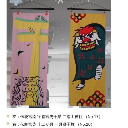
左：伝統宮染 宇都宮史十景 二荒山神社 （No.17）
右：伝統宮染 十二か月 一月獅子舞 （No.20）