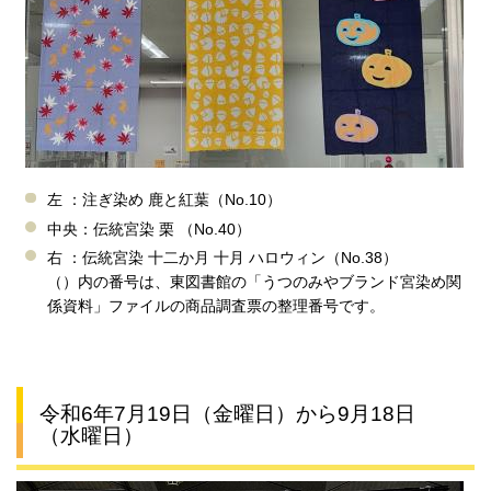
左 ：注ぎ染め 鹿と紅葉（No.10）
中央：伝統宮染 栗 （No.40）
右 ：伝統宮染 十二か月 十月 ハロウィン（No.38）
（）内の番号は、東図書館の「うつのみやブランド宮染め関
係資料」ファイルの商品調査票の整理番号です。
令和6年7月19日（金曜日）から9月18日
（水曜日）