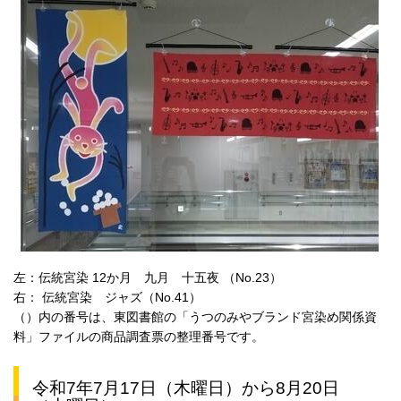
左：伝統宮染 12か月 九月 十五夜 （No.23）
右： 伝統宮染 ジャズ（No.41）
（）内の番号は、東図書館の「うつのみやブランド宮染め関係資
料」ファイルの商品調査票の整理番号です。
令和7年7月17日（木曜日）から8月20日