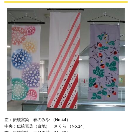
左：伝統宮染 春のみや （No.44）
中央：伝統宮染（白地） さくら （No.14）