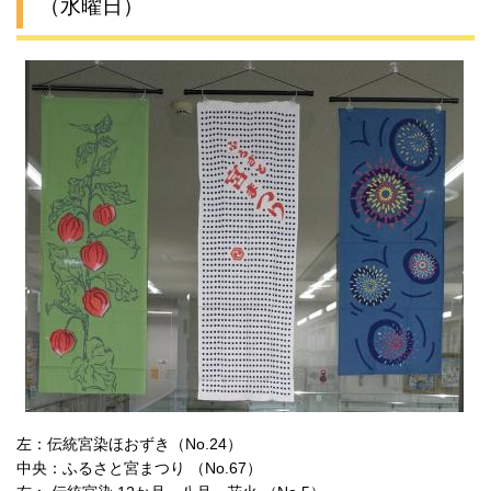
（水曜日）
左：伝統宮染ほおずき（No.24）
中央：ふるさと宮まつり （No.67）