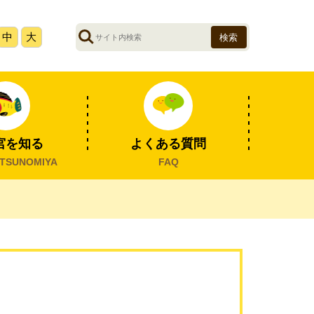
サ
中
大
イ
ト
内
検
索
宮を知る
よくある質問
TSUNOMIYA
FAQ