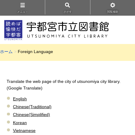
メニュ－
さがす
閲覧補助
ホーム
Foreign Language
Translate the web page of the city of utsunomiya city library.
(Google Translate)
English
Chinese(Traditional)
Chinese(Simplified)
Korean
Vietnamese