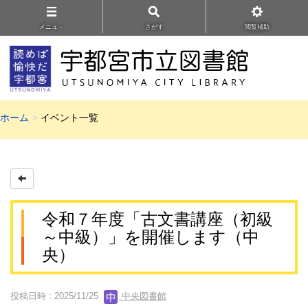
メニュ－
さがす
閲覧補助
ホーム
イベント一覧
令和７年度「古文書講座（初級
～中級）」を開催します（中
央）
投稿日時 : 2025/11/25
中央図書館