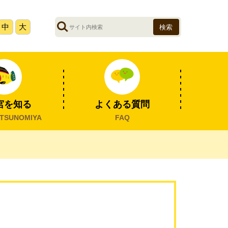
サ
中
大
イ
ト
内
検
索
宮を知る
よくある質問
TSUNOMIYA
FAQ