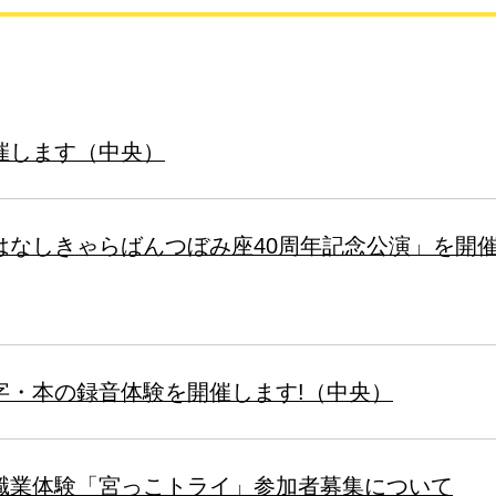
催します（中央）
はなしきゃらばんつぼみ座40周年記念公演」を開
字・本の録音体験を開催します!（中央）
職業体験「宮っこトライ」参加者募集について