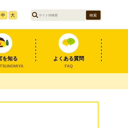
サ
中
大
イ
ト
内
検
索
宮を知る
よくある質問
TSUNOMIYA
FAQ