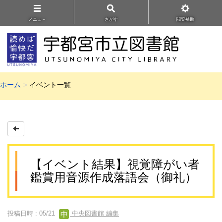
メニュ－
さがす
閲覧補助
ホーム
イベント一覧
【イベント結果】視覚障がい者
鑑賞用音源作成落語会（御礼）
投稿日時 : 05/21
中央図書館 編集