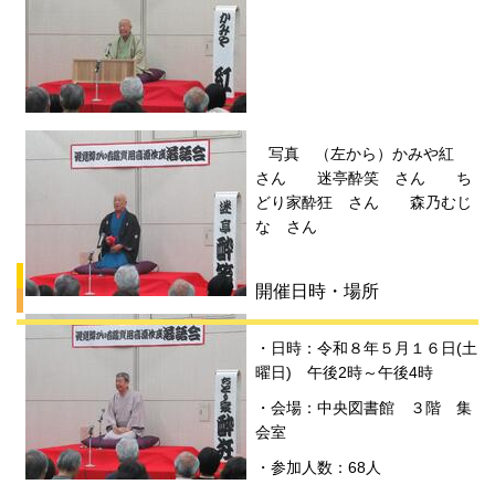
写真 （左から）かみや紅
さん 迷亭酔笑 さん ち
どり家酔狂 さん 森乃むじ
な さん
開催日時・場所
・日時：令和８年５月１６日(土
曜日) 午後2時～午後4時
・会場：中央図書館 ３階 集
会室
・参加人数：68人