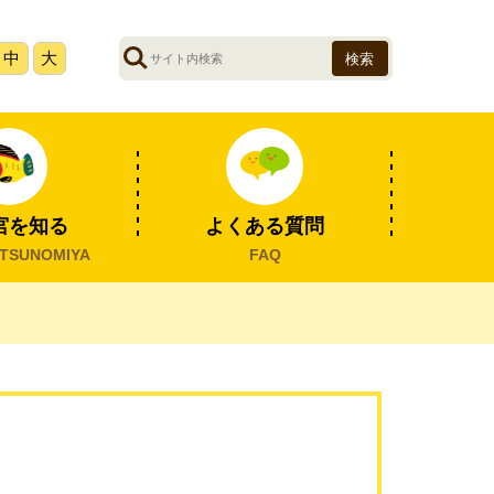
サ
中
大
イ
ト
内
検
索
宮を知る
よくある質問
TSUNOMIYA
FAQ