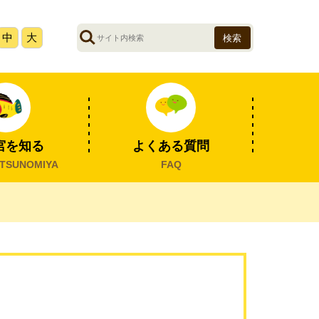
サ
中
大
イ
ト
内
検
索
宮を知る
よくある質問
TSUNOMIYA
FAQ