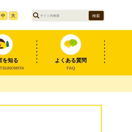
サ
中
大
イ
ト
内
検
索
宮を知る
よくある質問
TSUNOMIYA
FAQ