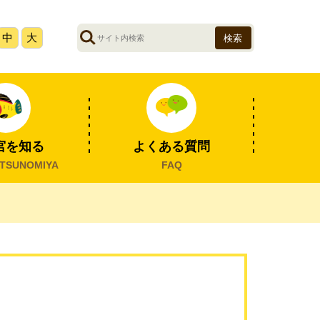
サ
中
大
イ
ト
内
検
索
宮を知る
よくある質問
TSUNOMIYA
FAQ