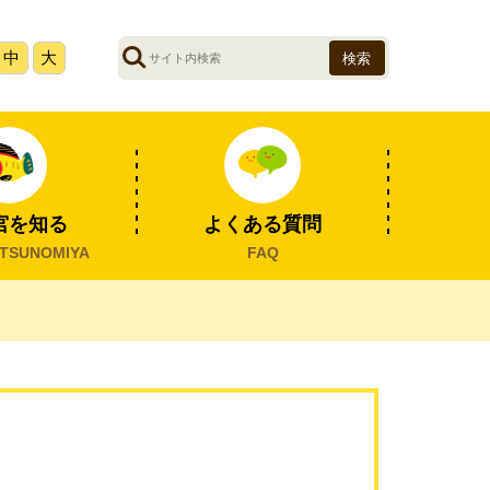
サ
中
大
イ
ト
内
検
索
宮を知る
よくある質問
TSUNOMIYA
FAQ