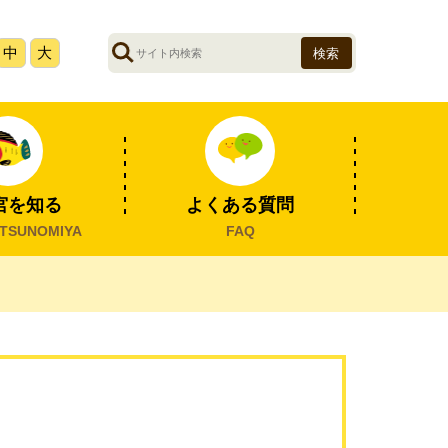
サ
中
大
イ
ト
内
検
索
宮を知る
よくある質問
TSUNOMIYA
FAQ