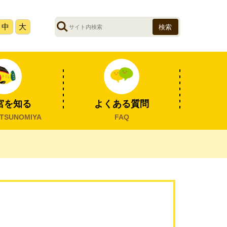
サ
中
大
イ
ト
内
検
索
宮を知る
よくある質問
TSUNOMIYA
FAQ