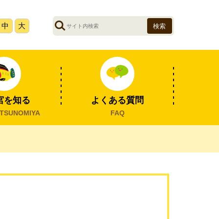
サ
中
大
イ
ト
内
検
索
宮を知る
よくある質問
TSUNOMIYA
FAQ