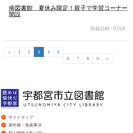
南図書館 夏休み限定！親子で学習コーナー
開設
投稿日時 : 07/29
«
1
2
3
4
5
6
7
8
9
»
サイトマップ
著作権・免責事項
個人情報の取り扱い