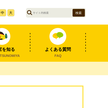
サ
中
大
イ
ト
内
検
索
宮を知る
よくある質問
TSUNOMIYA
FAQ