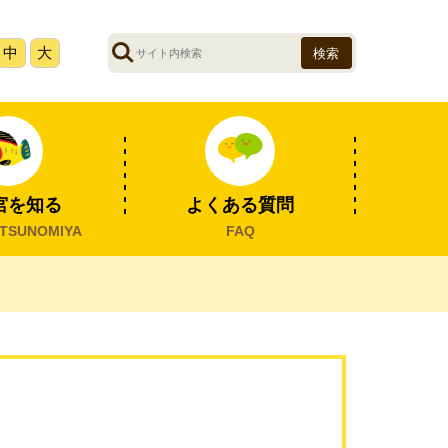
サ
中
大
イ
ト
内
検
索
宮を知る
よくある質問
TSUNOMIYA
FAQ