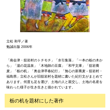
立松 和平／著
勉誠出版 2006年
「南会津・舘岩村のトチモチ」「水引集落」「一本の栃の木か
ら」「湯の花温泉」「木地師の豆腐」「和平文庫」「舘岩蕎
麦」「栃の机」「奥会津早春紀行」「無心の新蕎麦－舘岩村・
福島県」立松さんが旧舘岩村を題材に書いた紀行文がまとめて
あります。何度も足を運び、土地の人と親交し、土地の名産を
味わった様子が生き生きと描かれています。
栃の机を題材にした著作