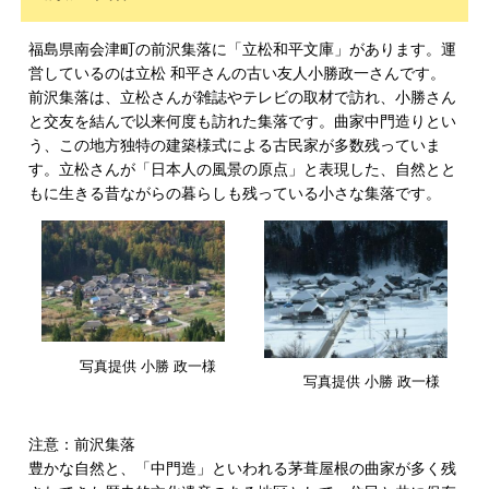
福島県南会津町の前沢集落に「立松和平文庫」があります。運
営しているのは立松 和平さんの古い友人小勝政一さんです。
前沢集落は、立松さんが雑誌やテレビの取材で訪れ、小勝さん
と交友を結んで以来何度も訪れた集落です。曲家中門造りとい
う、この地方独特の建築様式による古民家が多数残っていま
す。立松さんが「日本人の風景の原点」と表現した、自然とと
もに生きる昔ながらの暮らしも残っている小さな集落です。
写真提供 小勝 政一様
写真提供 小勝 政一様
注意：前沢集落
豊かな自然と、「中門造」といわれる茅葺屋根の曲家が多く残