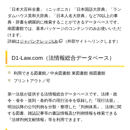
「日本大百科全書」（ニッポニカ）「日本国語大辞典」「ラン
ダムハウス英和大辞典」「日本人名大辞典」など70以上の事
典・辞書を網羅的に検索することができるデータベースです。
南図書館では、基本パッケージのコンテンツのみお使いいただ
けます。
詳細は
ジャパンナレッジLib
（外部サイトへリンクします）
D1‐Law.com（法情報総合データベース）
利用できる図書館／中央図書館 東図書館 南図書館
プリントアウト／可
第一法規が提供する法情報総合データベースです。法律・政
令・省令・規則・条約等の現行法令を収録した『現行法規』、
明治以降の公刊判例を分類・整理した『判例体系』、法律に関
する図書、雑誌記事等の書誌情報及び判例情報を検索できる
『法律判例文献情報』等を利用できます。