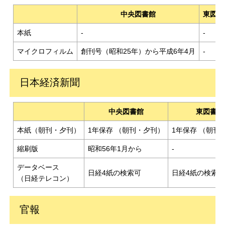
中央図書館
東図書
本紙
-
-
マイクロフィルム
創刊号（昭和25年）から平成6年4月
-
日本経済新聞
中央図書館
東図書館
本紙（朝刊・夕刊）
1年保存 （朝刊・夕刊）
1年保存 （朝刊
縮刷版
昭和56年1月から
-
データベース
日経4紙の検索可
日経4紙の検索
（日経テレコン）
官報