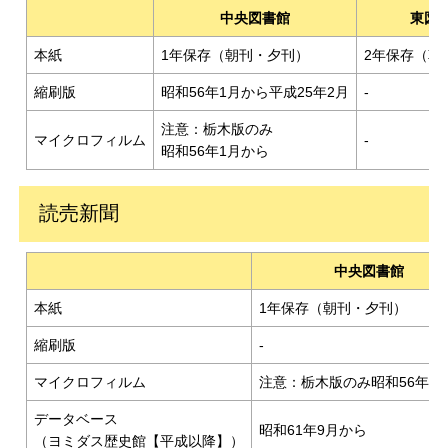
中央図書館
東図
本紙
1年保存（朝刊・夕刊）
2年保存（朝
縮刷版
昭和56年1月から平成25年2月
-
注意：栃木版のみ
マイクロフィルム
-
昭和56年1月から
読売新聞
中央図書館
本紙
1年保存（朝刊・夕刊）
縮刷版
-
マイクロフィルム
注意：栃木版のみ昭和56年1
データベース
昭和61年9月から
（ヨミダス歴史館【平成以降】）