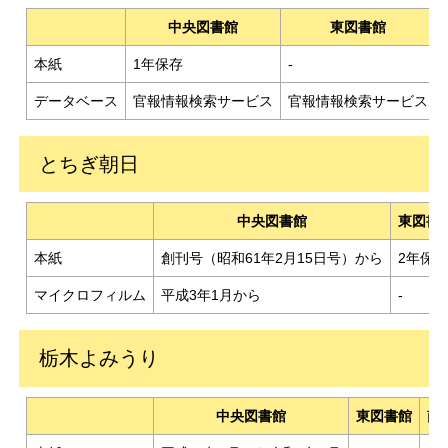
中央図書館
東図書館
本紙
1年保存
-
データベース
官報情報検索サービス
官報情報検索サービス
とちぎ朝日
中央図書館
東図書
本紙
創刊号（昭和61年2月15日号）から
2年保
マイクロフィルム
平成3年1月から
-
栃木よみうり
中央図書館
東図書館
南