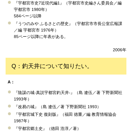
『宇都宮市史7近現代編1』（宇都宮市史編さん委員会／編
宇都宮市 1980年）
584ページ以降
『うつのみや ふるさとの歴史』（宇都宮市市長公室広報課
／編 宇都宮市 1976年）
85ページ以降に年表がある。
2006年
Q：釣天井について知りたい。
A：
『陰謀の城-真説宇都宮釣天井-』（島 遼伍／著 下野新聞社
1993年）
『改易の城』（島 遼伍／著 下野新聞社 1993）
『宇都宮城下史 復刻版』（福田 徳重／編 教育情報協会
1987年）
『宇都宮郷土史』（徳田 浩淳／著）