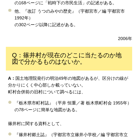
の168ページに「戦時下の市民生活」の記述がある。
他、『改訂 うつのみやの歴史』（宇都宮市／編 宇都宮市
1992年）
の302ページ以降に記述がある。
2006年
Q：篠井村が現在のどこに当たるのか地
図で分かるものはないか。
A：
国土地理院発行の明治49年の地図があるが、区分けの線が
分かりにくく中心部しか載っていない。
町村合併前の旧村について調べるには、
『栃木県市町村誌』（平井 恒重／著 栃木県町村会 1955年）
の78ページに簡単な地図がある。
篠井村に関する資料として、
『篠井村郷土誌』（宇都宮市立篠井小学校／編 宇都宮市立