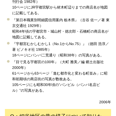
刊行会 1982年）
10ページにJR宇都宮駅から材木町辺りまでの商店名が地図
に記載してある。
『第日本職業別明細図信用案内 栃木県』（古谷 佐一／著 東
京交通社 1929年）
昭和4年頃の宇都宮市・城山村・徳次郎・石橋町の商店名が
地図に記載してある。
『宇都宮むかしむかし1（No.1からNo.75）』（徳田 浩淳／
著 ピノキオ社 1985年）
18ページにバンバ二荒通り（昭和38年）の写真がある。
『目で見る宇都宮の100年』（大町 雅美／編 郷土出版社
2000年）
61ページから63ページ「進む都市化と変わる町並み」に昭
和初期頃の商店街の写真が数枚ある。
105ページにも昭和30年頃の“バンビル（バンバ名店ビ
ル）”の写真がある。
2006年