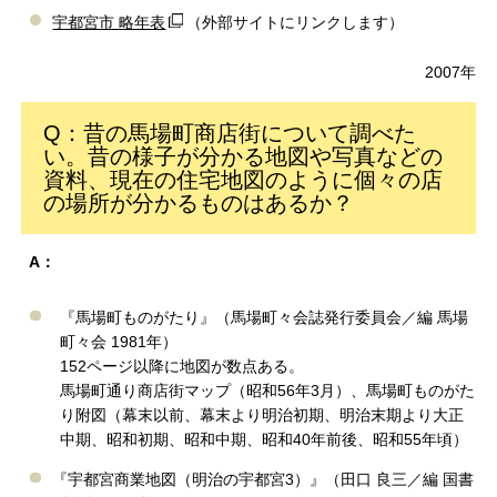
宇都宮市 略年表
（外部サイトにリンクします）
2007年
Q：昔の馬場町商店街について調べた
い。昔の様子が分かる地図や写真などの
資料、現在の住宅地図のように個々の店
の場所が分かるものはあるか？
A：
『馬場町ものがたり』（馬場町々会誌発行委員会／編 馬場
町々会 1981年）
152ページ以降に地図が数点ある。
馬場町通り商店街マップ（昭和56年3月）、馬場町ものがた
り附図（幕末以前、幕末より明治初期、明治末期より大正
中期、昭和初期、昭和中期、昭和40年前後、昭和55年頃）
『宇都宮商業地図（明治の宇都宮3）』（田口 良三／編 国書