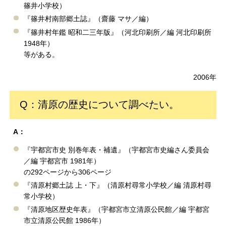
篠井小学校）
『篠井村南部郷土誌』（齋藤 マサ／編）
『篠井村年鑑 昭和二三年版』（河北印刷所／編 河北印刷所
1948年）
等がある。
2006年
Q：清原の歴史について調べたい。
A：
『宇都宮市史 別巻年表・補遺』（宇都宮市史編さん委員会
／編 宇都宮市 1981年）
の292ページから306ページ
『清原村郷土誌 上・下』（清原村尋常小学校／編 清原村尋
常小学校）
『清原地区歴史年表』（宇都宮市立清原公民館／編 宇都宮
市立清原公民館 1986年）