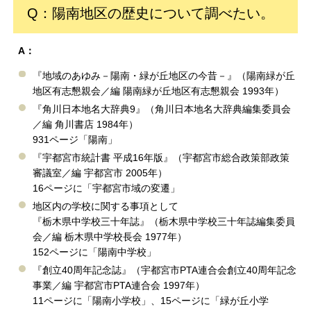
Q：陽南地区の歴史について調べたい。
A：
『地域のあゆみ－陽南・緑が丘地区の今昔－』（陽南緑が丘
地区有志懇親会／編 陽南緑が丘地区有志懇親会 1993年）
『角川日本地名大辞典9』（角川日本地名大辞典編集委員会
／編 角川書店 1984年）
931ページ「陽南」
『宇都宮市統計書 平成16年版』（宇都宮市総合政策部政策
審議室／編 宇都宮市 2005年）
16ページに「宇都宮市域の変遷」
地区内の学校に関する事項として
『栃木県中学校三十年誌』（栃木県中学校三十年誌編集委員
会／編 栃木県中学校長会 1977年）
152ページに「陽南中学校」
『創立40周年記念誌』（宇都宮市PTA連合会創立40周年記念
事業／編 宇都宮市PTA連合会 1997年）
11ページに「陽南小学校」、15ページに「緑が丘小学