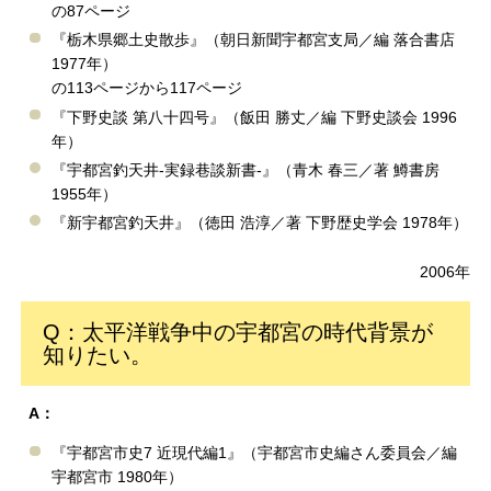
の87ページ
『栃木県郷土史散歩』（朝日新聞宇都宮支局／編 落合書店
1977年）
の113ページから117ページ
『下野史談 第八十四号』（飯田 勝丈／編 下野史談会 1996
年）
『宇都宮釣天井-実録巷談新書-』（青木 春三／著 鱒書房
1955年）
『新宇都宮釣天井』（徳田 浩淳／著 下野歴史学会 1978年）
2006年
Q：太平洋戦争中の宇都宮の時代背景が
知りたい。
A：
『宇都宮市史7 近現代編1』（宇都宮市史編さん委員会／編
宇都宮市 1980年）