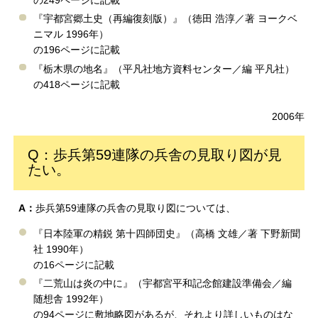
の249ページに記載
『宇都宮郷土史（再編復刻版）』（徳田 浩淳／著 ヨークベ
ニマル 1996年）
の196ページに記載
『栃木県の地名』（平凡社地方資料センター／編 平凡社）
の418ページに記載
2006年
Q：歩兵第59連隊の兵舎の見取り図が見
たい。
A：
歩兵第59連隊の兵舎の見取り図については、
『日本陸軍の精鋭 第十四師団史』（高橋 文雄／著 下野新聞
社 1990年）
の16ページに記載
『二荒山は炎の中に』（宇都宮平和記念館建設準備会／編
随想舎 1992年）
の94ページに敷地略図があるが、それより詳しいものはな