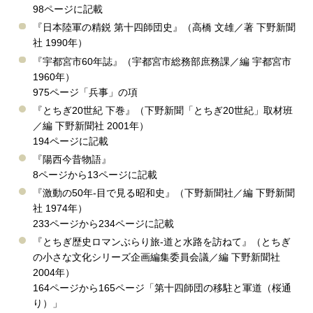
98ページに記載
『日本陸軍の精鋭 第十四師団史』（高橋 文雄／著 下野新聞
社 1990年）
『宇都宮市60年誌』（宇都宮市総務部庶務課／編 宇都宮市
1960年）
975ページ「兵事」の項
『とちぎ20世紀 下巻』（下野新聞「とちぎ20世紀」取材班
／編 下野新聞社 2001年）
194ページに記載
『陽西今昔物語』
8ページから13ページに記載
『激動の50年-目で見る昭和史』（下野新聞社／編 下野新聞
社 1974年）
233ページから234ページに記載
『とちぎ歴史ロマンぶらり旅-道と水路を訪ねて』（とちぎ
の小さな文化シリーズ企画編集委員会議／編 下野新聞社
2004年）
164ページから165ページ「第十四師団の移駐と軍道（桜通
り）」