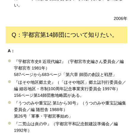
い。
2006年
Q：宇都宮第14師団について知りたい。
A：
『宇都宮市史8 近現代編2』（宇都宮市史編さん委員会／編
宇都宮市 1981年）
587ページから683ページ「第六章 師団の創設と戦歴」
『ほそや地区郷土史』（「ほそや地区」郷土誌刊行委員会／
編 細谷地区・市制100周年記念事業実行委員会 1997年）
156ページ第14師団敷地略図がある。
『うつのみや重宝記 第1から30号』（うつのみや重宝記編集
委員会／編 随想舎 1988年）
第26号「軍事・宇都宮事始め」
『二荒山は炎の中』（宇都宮平和記念館建設準備会／編
1992年）