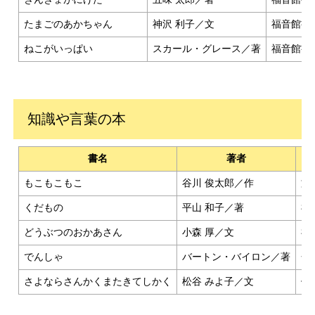
たまごのあかちゃん
神沢 利子／文
福音館書
ねこがいっぱい
スカール・グレース／著
福音館書
知識や言葉の本
書名
著者
もこもこもこ
谷川 俊太郎／作
文
くだもの
平山 和子／著
福
どうぶつのおかあさん
小森 厚／文
福
でんしゃ
バートン・バイロン／著
金
さよならさんかくまたきてしかく
松谷 みよ子／文
偕