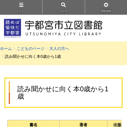
メニュ－
さがす
閲覧補助
ホーム
こどものページ
大人の方へ
読み聞かせに向く本0歳から1歳
読み聞かせに向く本0歳から1
歳
書名
著者
出版社