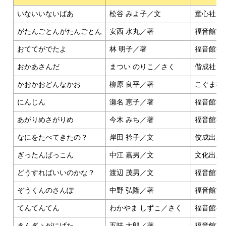
いないいないばあ
松谷 みよ子／文
童心社
がたんごとんがたんごとん
安西 水丸／著
福音館書
おててがでたよ
林 明子／著
福音館書
おかあさんだ
まつい のりこ／さく
偕成社
かおかおどんなかお
柳原 良平／著
こぐま社
にんじん
瀬名 恵子／著
福音館書
あがりめさがりめ
今木 みち／著
福音館書
なにをたべてきたの？
岸田 衿子／文
佼成出版
ぎったんばっこん
中江 嘉男／文
文化出版
どうすればいいのかな？
渡辺 茂男／文
福音館書
ぞうくんのさんぽ
中野 弘隆／著
福音館書
てんてんてん
わかやま しずこ／さく
福音館書
きんぎょがにげた
五味 太郎／著
福音館書