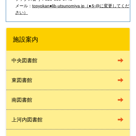
メール：
tosyokan●lib-utsunomiya.jp（●を@に変更してくだ
さい）
施設案内
中央図書館
東図書館
南図書館
上河内図書館