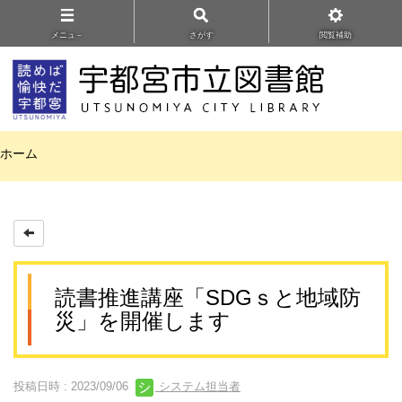
メニュ－
さがす
閲覧補助
ホーム
読書推進講座「SDGｓと地域防
災」を開催します
投稿日時 : 2023/09/06
システム担当者