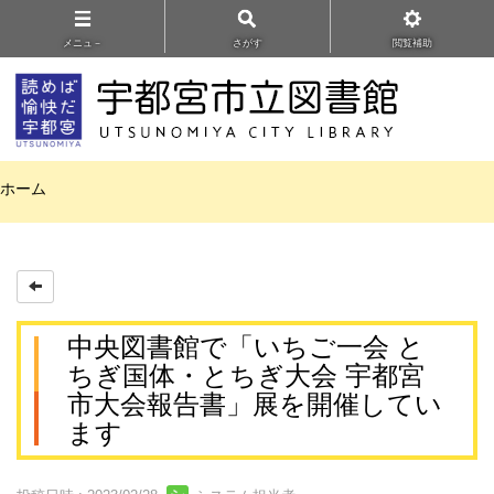
メニュ－
さがす
閲覧補助
ホーム
中央図書館で「いちご一会 と
ちぎ国体・とちぎ大会 宇都宮
市大会報告書」展を開催してい
ます