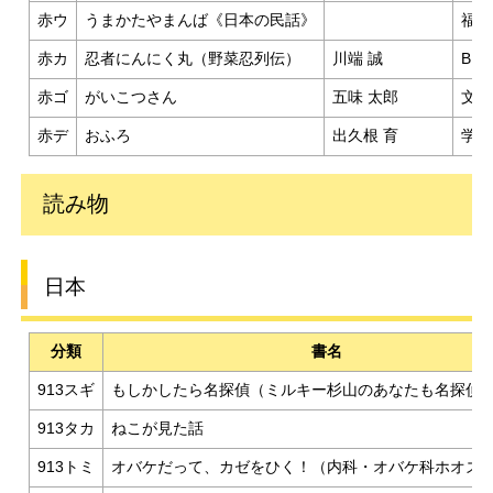
赤ウ
うまかたやまんば《日本の民話》
福音
赤カ
忍者にんにく丸（野菜忍列伝）
川端 誠
BL
赤ゴ
がいこつさん
五味 太郎
文化
赤デ
おふろ
出久根 育
学習
読み物
日本
分類
書名
913スギ
もしかしたら名探偵（ミルキー杉山のあなたも名探偵
913タカ
ねこが見た話
913トミ
オバケだって、カゼをひく！（内科・オバケ科ホオズ