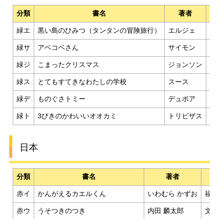
分類
書名
著者
緑エ
黒い島のひみつ（タンタンの冒険旅行）
エルジェ
福
緑サ
アベコベさん
サイモン
文
緑ジ
こまったクリスマス
ジョンソン
西
緑ス
とてもすてきなわたしの学校
スース
童
緑デ
ものぐさトミー
デュボア
岩
緑ト
3びきのかわいいオオカミ
トリビザス
冨
日本
分類
書名
著者
出
赤イ
かんがえるカエルくん
いわむら かずお
福音
赤ウ
うそつきのつき
内田 麟太郎
文渓