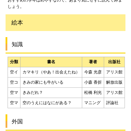
おすすめの学年はめやすなので、あまり気にせずに読んでみま
しょう。
絵本
知識
分類
書名
著者
出版社
空イ
カマキリ（やあ！出会えたね）
今森 光彦
アリス館
空コ
きみの家にも牛がいる
小森 香折
解放出版
空マ
きみだれ？
松橋 利光
アリス館
空マ
空のうえにはなにがある？
マニング
評論社
外国