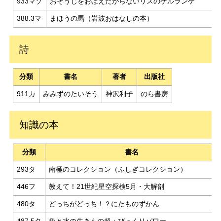
933マゾ
おそうじをおぼえたがらないリスのゲルランゲ
388.3マ
まほうの馬（岩波おはなしの本）
詩
分類
書名
著者
出版社
911カ
みみずのたいそう
神沢利子
のら書房
知識の本
分類
書名
293タ
南極のコレクション（ふしぎコレクション）
446フ
教えて！21世紀星空探検5月・大解剖
480タ
どっちがどっち！？にたものずかん