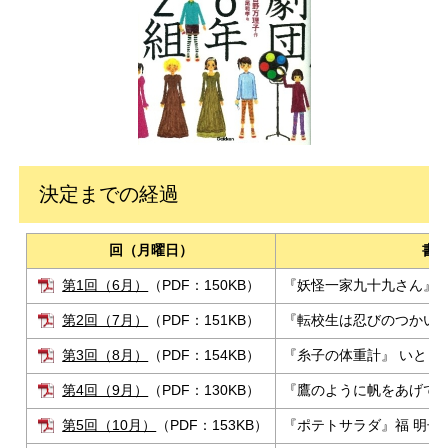
決定までの経過
回（月曜日）
書
第1回（6月）
（PDF：150KB）
『妖怪一家九十九さん』富
第2回（7月）
（PDF：151KB）
『転校生は忍びのつかい』
第3回（8月）
（PDF：154KB）
『糸子の体重計』 いとう
第4回（9月）
（PDF：130KB）
『鷹のように帆をあげて』
第5回（10月）
（PDF：153KB）
『ポテトサラダ』福 明子