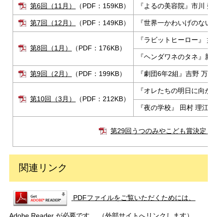
第6回（11月）
（PDF：159KB）
『よるの美容院』市川 朔
第7回（12月）
（PDF：149KB）
『世界一かわいげのない孫
『ラビットヒーロー』 如
第8回（1月）
（PDF：176KB）
『ヘンダワネのタネ』新藤
第9回（2月）
（PDF：199KB）
『劇団6年2組』吉野 万理
『オレたちの明日に向かっ
第10回（3月）
（PDF：212KB）
『夜の学校』 田村 理江／
第29回うつのみやこども賞決定！
関連リンク
PDFファイルをご覧いただくためには、
Adobe Reader が必要です。
（外部サイトへリンクします）