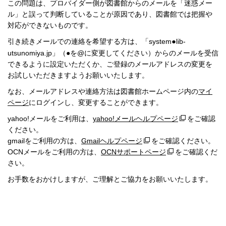
この問題は、プロバイダー側が図書館からのメールを「迷惑メー
ル」と誤って判断していることが原因であり、図書館では把握や
対応ができないものです。
引き続きメールでの連絡を希望する方は、「system
●
lib-
utsunomiya.jp」（●を@に変更してください）からのメールを受信
できるように設定いただくか、ご登録のメールアドレスの変更を
お試しいただきますようお願いいたします。
なお、メールアドレスや連絡方法は図書館ホームページ内の
マイ
ページ
にログインし、変更することができます。
yahoo!メールをご利用は、
yahoo!メールヘルプページ
をご確認
ください。
gmailをご利用の方は、
Gmailヘルプページ
をご確認ください。
OCNメールをご利用の方は、
OCNサポートページ
をご確認くだ
さい。
お手数をおかけしますが、ご理解とご協力をお願いいたします。