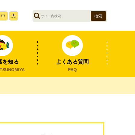
サ
中
大
イ
ト
内
検
索
宮を知る
よくある質問
TSUNOMIYA
FAQ