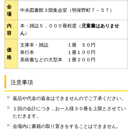
会
中央図書館３階集会室（明保野町７－５７）
場
内
本・雑誌５，０００冊程度（
児童書はありませ
容
ん
）
文庫本・
雑誌 １冊 ５０円
価
単行本 １冊１００円
格
美術書などの大型本 １冊２００円
注意事項
返品や代金の返金はできませんのでご了承ください。
１回の会計につき，お一人様３０冊を上限とさせてい
ただきます。
会場内に書籍の取り置きをすることはできません。