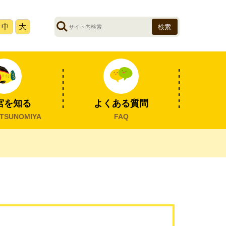
サ
中
大
イ
ト
内
検
索
宮を知る
よくある質問
TSUNOMIYA
FAQ