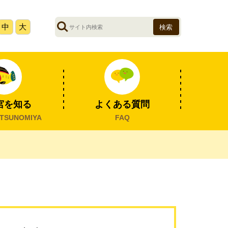
サ
中
大
イ
ト
内
検
索
宮を知る
よくある質問
TSUNOMIYA
FAQ