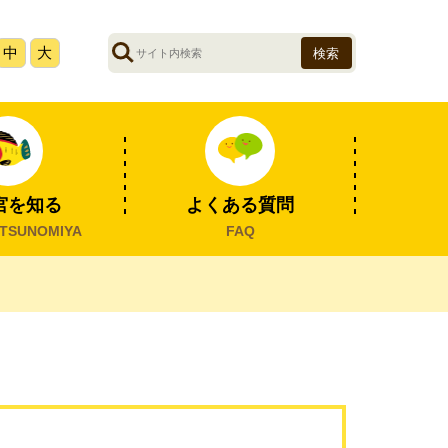
サ
中
大
イ
ト
内
検
索
宮を知る
よくある質問
TSUNOMIYA
FAQ