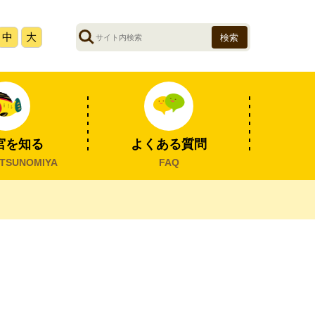
サ
中
大
イ
ト
内
検
索
宮を知る
よくある質問
TSUNOMIYA
FAQ