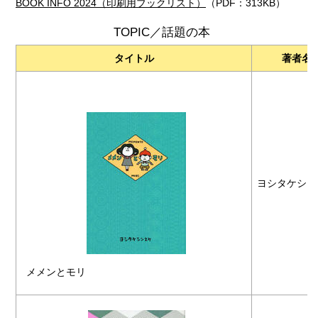
BOOK INFO 2024（印刷用ブックリスト）
（PDF：313KB）
TOPIC／話題の本
タイトル
著者名
ヨシタケシン
メメンとモリ