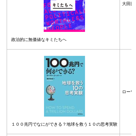
大田比
政治的に無価値なキミたちへ
ローワ
１００兆円でなにができる？地球を救う１０の思考実験