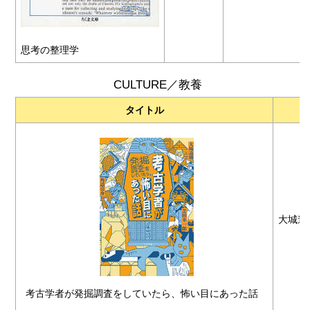
思考の整理学
CULTURE／教養
タイトル
大城道
考古学者が発掘調査をしていたら、怖い目にあった話