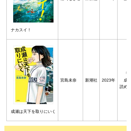
ナカスイ！
「島
宮島未奈
新潮社
2023年
成瀬
読め
成瀬は天下を取りにいく