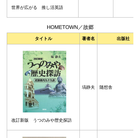
世界が広がる 推し活英語
HOMETOWN／故郷
タイトル
著者名
出版社
塙静夫
随想舎
改訂新版 うつのみや歴史探訪