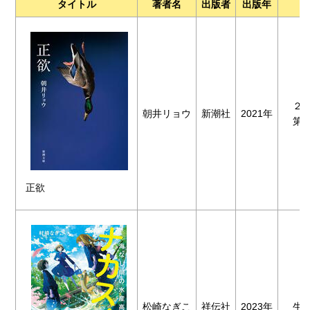
タイトル
著者名
出版者
出版年
２０
朝井リョウ
新潮社
2021年
第３
正欲
松崎なぎこ
祥伝社
2023年
生ま