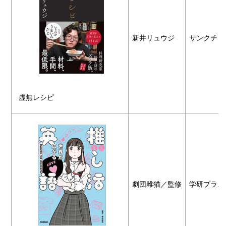
新井リュウジ
サンクチュ
虚無レシピ
劇団雌猫／監修
学研プラス（