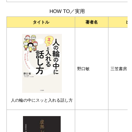
HOW TO／実用
タイトル
著者名
出
野口敏
三笠書房
人の輪の中にスッと入れる話し方