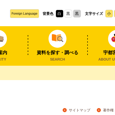
白
黒
黒
小
背景色
文字サイズ
Foreign Language
案内
資料を探す・調べる
宇都
ITY
SEARCH
ABOUT U
サイトマップ
著作権