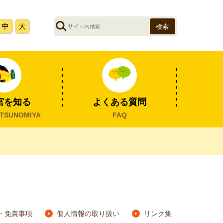
サ
中
大
イ
ト
内
検
索
宮を知る
よくある質問
TSUNOMIYA
FAQ
・免責事項
個人情報の取り扱い
リンク集