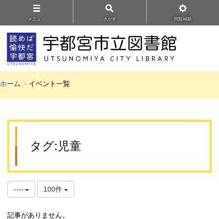
メニュ－
さがす
閲覧補助
ホーム
イベント一覧
タグ:児童
----
100件
記事がありません。